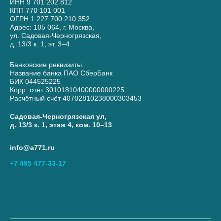
ИНН 9 701 202 812
КПП 770 101 001
ОГРН 1 227 700 210 352
Адрес: 105 064, г. Москва,
ул. Садовая-Черногрязская,
д. 13/3 к. 1, эт. 3–4
Банковские реквизиты:
Название банка ПАО СберБанк
БИК 044525225
Корр. счёт 30101810400000000225
Расчётный счёт 40702810238000303453
Садовая-Черногрязская ул,
д. 13/3 к. 1, этаж 4, ком. 10–13
info@a771.ru
+7 495 477-33-17