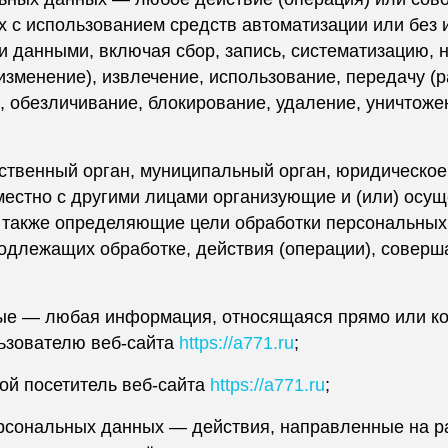
 с использованием средств автоматизации или без 
 данными, включая сбор, запись, систематизацию, 
изменение), извлечение, использование, передачу (
, обезличивание, блокирование, удаление, уничтож
рственный орган, муниципальный орган, юридическое
местно с другими лицами организующие и (или) осу
 также определяющие цели обработки персональных
одлежащих обработке, действия (операции), совер
ые — любая информация, относящаяся прямо или ко
ьзователю веб-сайта
https://a771.ru
;
ой посетитель веб-сайта
https://a771.ru
;
рсональных данных — действия, направленные на р