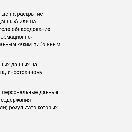
ные на раскрытие
анных) или на
числе обнародование
формационно-
данным каким-либо иным
ьных данных на
ва, иностранному
х персональные данные
 содержания
и) результате которых