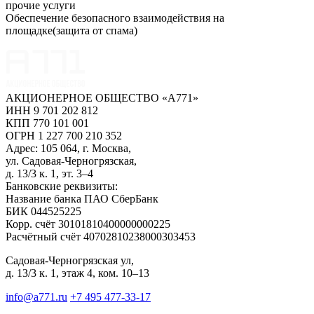
прочие услуги
Обеспечение безопасного взаимодействия на
площадке(защита от спама)
АКЦИОНЕРНОЕ ОБЩЕСТВО «А771»
ИНН 9 701 202 812
КПП 770 101 001
ОГРН 1 227 700 210 352
Адрес: 105 064, г. Москва,
ул. Садовая-Черногрязская,
д. 13/3 к. 1, эт. 3–4
Банковские реквизиты:
Название банка ПАО СберБанк
БИК 044525225
Корр. счёт 30101810400000000225
Расчётный счёт 40702810238000303453
Садовая-Черногрязская ул,
д. 13/3 к. 1, этаж 4, ком. 10–13
info@a771.ru
+7 495 477-33-17